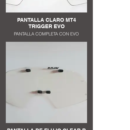
PANTALLA CLARO MT4
TRIGGER EVO
PANTALLA COMPLETA CON EVO
TRIGGER R FLOW SYSTEM PANTALLA
PARA MÁSCARA MT4 TRATAMIENTO
ANTI RAYAS EN AMBOS LADOS 1mm EP
COMPATIBLE CON TODAS LAS
MASCARILLAS R FLOW SYSTEM
TRIGGER TRIGGER DISPONIBLE EN 10
COLORES NEGRO, AZUL, BLANCO,
ROJO, ROSA, NARANJA, AMARILLO
FLUOR, AZUL TURQUESA, AMARILLO,
GRIS