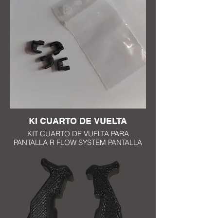
ECRAN R FLOW SYSTEM POUR
MASQUE MT4
TRAITEMENT ANTI RAYURE SUR LES
DEUX FACES
EP 1mm
COMPATIBLE AVEC TOUS LES
MASQUES R FLOW SYSTEM
GACHETTES DISPONIBLE EN 10
COLORIS
NOIR, BLEU, BLANC, ROUGE, ROSE,
ORANGE, JAUNE FLUO, BLEU
TURQUOISE, JAUNE, GRIS
KI CUARTO DE VUELTA
KIT CUARTO DE VUELTA PARA
PANTALLA R FLOW SYSTEM PANTALLA
COMPLETA CON EVO TRIGGER
PANTALLA R FLOW SYSTEM PARA
MASCARILLA MT4 COMPATIBLE CON
TODAS LAS MASCARILLAS R FLOW
SYSTEM