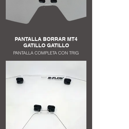
PANTALLA BORRAR MT4
GATILLO GATILLO
PANTALLA COMPLETA CON TRIG
TRIGGER R FLOW SYSTEM PANTALLA
PARA MASCARILLA MT4 TRATAMIENTO
ANTI RAYAS EN AMBOS LADOS 1mm EP
COMPATIBLE CON TODAS LAS
MASCARILLAS R FLOW SYSTEM
TRIGGER TRIGGER DISPONIBLE EN 10
COLORES NEGRO, AZUL, BLANCO,
ROJO, ROSA, NARANJA, AMARILLO
FLUOR, AZUL TURQUESA, AMARILLO,
GRIS