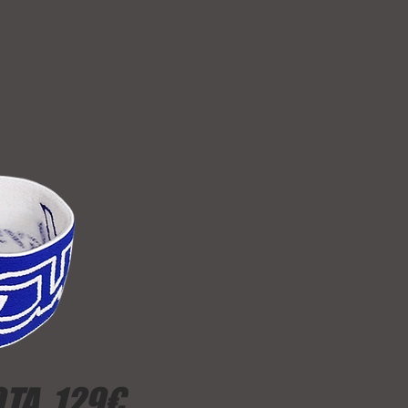
TA 129€