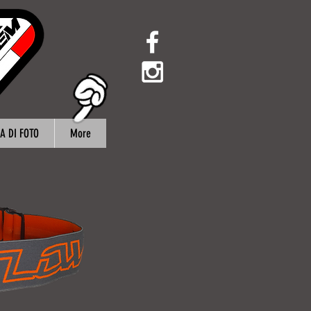
A DI FOTO
More