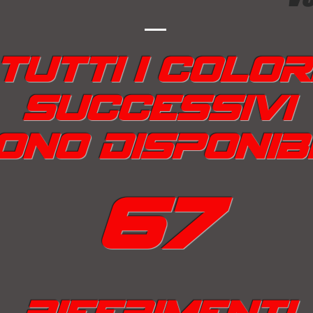
tutti i color
successivi
ono disponibi
67
riferimenti