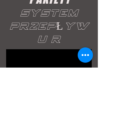
SYSTEM
PRZEPŁYW
U R
W tej chwili nie mamy
żadnych produktów
do wyświetlenia.
OCHRONA